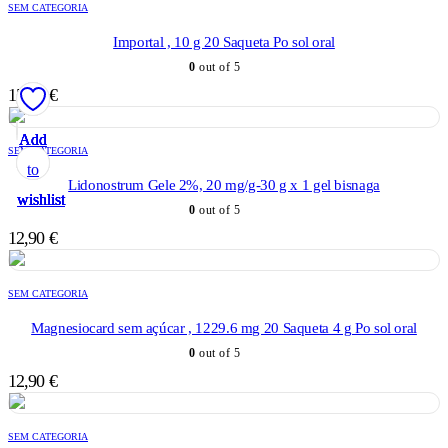
SEM CATEGORIA
Importal , 10 g 20 Saqueta Po sol oral
0
out of 5
15,98
€
Add
Add
Add
Add
Add
SEM CATEGORIA
to
to
to
to
to
Lidonostrum Gele 2%, 20 mg/g-30 g x 1 gel bisnaga
wishlist
wishlist
wishlist
wishlist
wishlist
0
out of 5
12,90
€
SEM CATEGORIA
Magnesiocard sem açúcar , 1229.6 mg 20 Saqueta 4 g Po sol oral
0
out of 5
12,90
€
SEM CATEGORIA