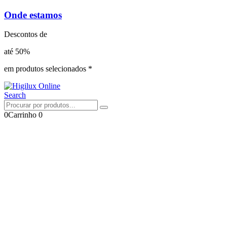
Onde estamos
Descontos de
até 50%
em produtos selecionados *
Search
0
Carrinho
0