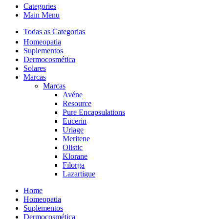
Categories
Main Menu
Todas as Categorias
Homeopatia
Suplementos
Dermocosmética
Solares
Marcas
Marcas
Avéne
Resource
Pure Encapsulations
Eucerin
Uriage
Meritene
Olistic
Klorane
Filorga
Lazartigue
Home
Homeopatia
Suplementos
Dermocosmética