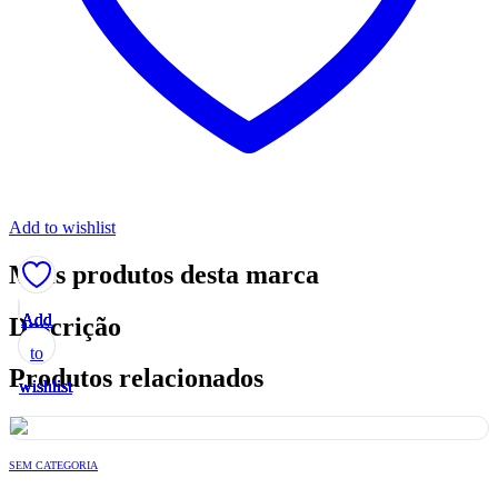
Add to wishlist
Mais produtos desta marca
Add
Add
Add
Add
Add
Descrição
to
to
to
to
to
Produtos relacionados
wishlist
wishlist
wishlist
wishlist
wishlist
SEM CATEGORIA