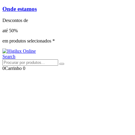
Onde estamos
Descontos de
até 50%
em produtos selecionados *
Search
0
Carrinho
0