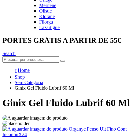
Meritene
Olistic
Klorane
Filorga
Lazartigue
PORTES GRÁTIS A PARTIR DE 55€
Search
Home
Shop
Sem Categoria
Ginix Gel Fluido Lubrif 60 Ml
Ginix Gel Fluido Lubrif 60 Ml
Organyc Penso Ult Fino Cont
IncontinX24