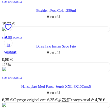
SEM CATEGORIA
Bexident Post Colut 250ml
0
out of 5
19,80
€
Add
Add
Add
Add
Add
SEM CATEGORIA
to
to
to
to
to
Bolsa Frio Instan Saco Frio
wishlist
wishlist
wishlist
wishlist
wishlist
0
out of 5
0,80
€
-25%
SEM CATEGORIA
Hansaplast Med Penso Sensit XXL 8X10Cmx5
0
out of 5
6,35
€
O preço original era: 6,35 €.
4,76
€
O preço atual é: 4,76 €.