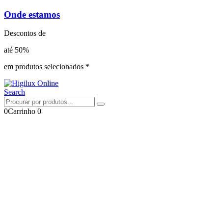
Onde estamos
Descontos de
até 50%
em produtos selecionados *
Search
0
Carrinho
0