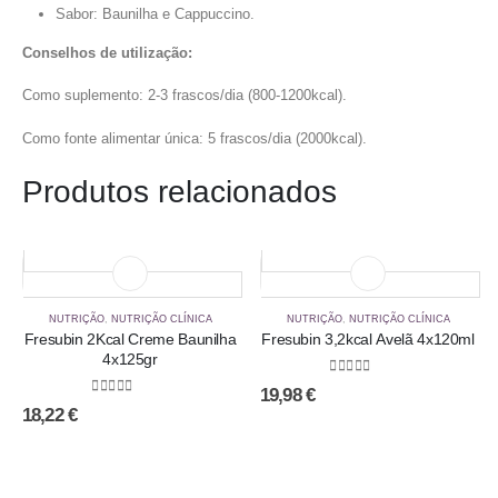
Sabor: Baunilha e Cappuccino.
Conselhos de utilização:
Como suplemento: 2-3 frascos/dia (800-1200kcal).
Como fonte alimentar única: 5 frascos/dia (2000kcal).
Produtos relacionados
NUTRIÇÃO
,
NUTRIÇÃO CLÍNICA
NUTRIÇÃO
,
NUTRIÇÃO CLÍNICA
Fresubin 2Kcal Creme Baunilha
Fresubin 3,2kcal Avelã 4x120ml
4x125gr
0
out of 5
19,98
€
0
out of 5
18,22
€