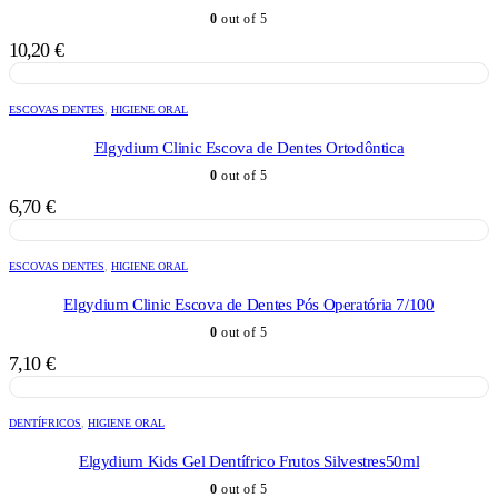
0
out of 5
10,20
€
ESCOVAS DENTES
,
HIGIENE ORAL
Elgydium Clinic Escova de Dentes Ortodôntica
0
out of 5
6,70
€
ESCOVAS DENTES
,
HIGIENE ORAL
Elgydium Clinic Escova de Dentes Pós Operatória 7/100
0
out of 5
7,10
€
DENTÍFRICOS
,
HIGIENE ORAL
Elgydium Kids Gel Dentífrico Frutos Silvestres50ml
0
out of 5