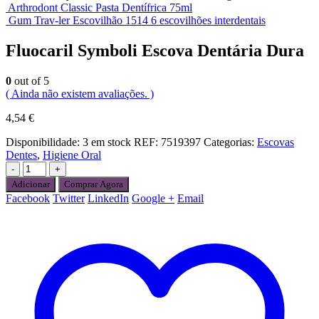
Arthrodont Classic Pasta Dentífrica 75ml
Gum Trav-ler Escovilhão 1514 6 escovilhões interdentais
Fluocaril Symboli Escova Dentária Dura
0
out of 5
( Ainda não existem avaliações. )
4,54
€
Disponibilidade:
3 em stock
REF:
7519397
Categorias:
Escovas
Dentes
,
Higiene Oral
-
+
Adicionar
Comprar Agora
Facebook
Twitter
LinkedIn
Google +
Email