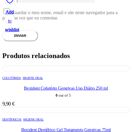
Add
Add
Add
Add
Add
Guardar o meu nome, email e site neste navegador para a
próxima vez que eu comentar.
to
to
to
to
to
wishlist
wishlist
wishlist
wishlist
wishlist
Produtos relacionados
COLUTÓRIOS
,
HIGIENE ORAL
Bexident Colutório Gengivas Uso Diário 250 ml
0
out of 5
9,90
€
DENTÍFRICOS
,
HIGIENE ORAL
Bexident Dentífrico Gel Tratamento Gengivas 75ml