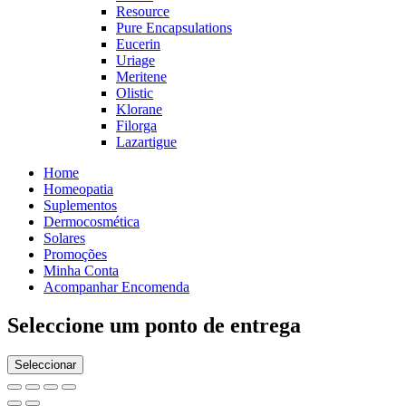
Resource
Pure Encapsulations
Eucerin
Uriage
Meritene
Olistic
Klorane
Filorga
Lazartigue
Home
Homeopatia
Suplementos
Dermocosmética
Solares
Promoções
Minha Conta
Acompanhar Encomenda
Seleccione um ponto de entrega
Seleccionar