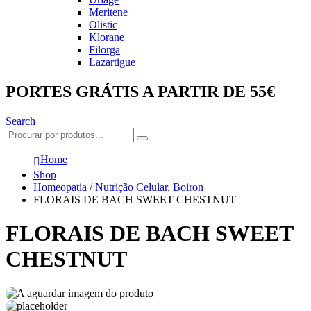
Meritene
Olistic
Klorane
Filorga
Lazartigue
PORTES GRÁTIS A PARTIR DE 55€
Search
Home
Shop
Homeopatia / Nutrição Celular
,
Boiron
FLORAIS DE BACH SWEET CHESTNUT
FLORAIS DE BACH SWEET
CHESTNUT