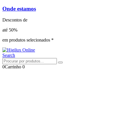
Onde estamos
Descontos de
até 50%
em produtos selecionados *
Search
0
Carrinho
0