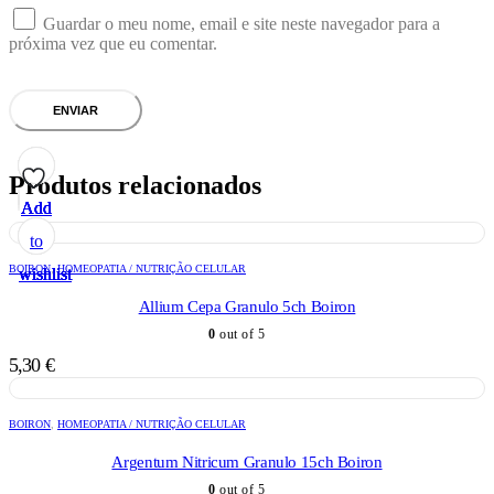
Guardar o meu nome, email e site neste navegador para a
próxima vez que eu comentar.
Produtos relacionados
Add
Add
Add
Add
Add
to
to
to
to
to
BOIRON
,
HOMEOPATIA / NUTRIÇÃO CELULAR
wishlist
wishlist
wishlist
wishlist
wishlist
Allium Cepa Granulo 5ch Boiron
0
out of 5
5,30
€
BOIRON
,
HOMEOPATIA / NUTRIÇÃO CELULAR
Argentum Nitricum Granulo 15ch Boiron
0
out of 5