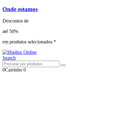
Onde estamos
Descontos de
até 50%
em produtos selecionados *
Search
0
Carrinho
0