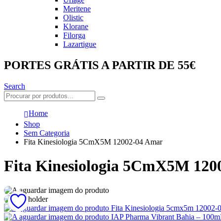
Meritene
Olistic
Klorane
Filorga
Lazartigue
PORTES GRÁTIS A PARTIR DE 55€
Search
Home
Shop
Sem Categoria
Fita Kinesiologia 5CmX5M 12002-04 Amar
Fita Kinesiologia 5CmX5M 120
Fita Kinesiologia 5cmx5m 12002-0
IAP Pharma Vibrant Bahia – 100