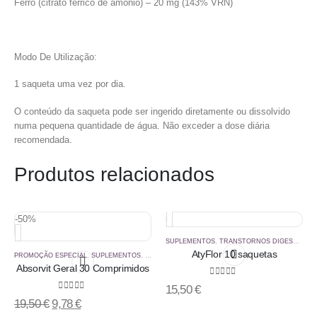
Ferro (citrato férrico de amónio) – 20 mg (143% VRN)
Modo De Utilização:
1 saqueta uma vez por dia.
O conteúdo da saqueta pode ser ingerido diretamente ou dissolvido
numa pequena quantidade de água. Não exceder a dose diária
recomendada.
Produtos relacionados
-50%
SUPLEMENTOS
,
TRANSTORNOS DIGESTIVOS
AtyFlor 10 saquetas
PROMOÇÃO ESPECIAL
,
SUPLEMENTOS
,
VITAMINAS
Absorvit Geral 30 Comprimidos
0
out of 5
15,50
€
0
out of 5
19,50
€
9,78
€