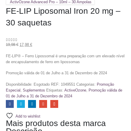
ActivOzone Advanced Pro – 10ml – 30 Ampolas
FE-LIP Liposomal Iron 20 mg –
30 saquetas
19,98
€
17,98
€
0
out of 5
FE-LIP® – Ferro Lipossomal é uma preparação com um elevado nível
de encapsulamento de ferro em lipossomas
Promoção válida de 01 de Julho a 31 de Dezembro de 2024
Disponibilidade:
Esgotado
REF:
1049551
Categorias:
Promoção
Especial
,
Suplementos
Etiquetas:
ActiveOzone
,
Promoção válida de
01 de Julho a 31 de Dezembro de 2024
Add to wishlist
Mais produtos desta marca