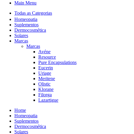
Main Menu
Todas as Categorias
Homeopatia
Suplementos
Dermocosmética
Solares
Marcas
Marcas
Avéne
Resource
Pure Encapsulations
Eucerin
Uriage
Meritene
Olistic
Klorane
Filorga
Lazartigue
Home
Homeopatia
Suplementos
Dermocosmética
Solares