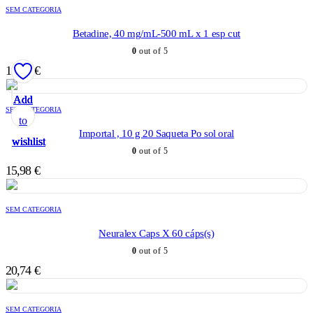
SEM CATEGORIA
Betadine, 40 mg/mL-500 mL x 1 esp cut
0
out of 5
12,15
€
Add
Add
Add
Add
Add
SEM CATEGORIA
to
to
to
to
to
Importal , 10 g 20 Saqueta Po sol oral
wishlist
wishlist
wishlist
wishlist
wishlist
0
out of 5
15,98
€
SEM CATEGORIA
Neuralex Caps X 60 cáps(s)
0
out of 5
20,74
€
SEM CATEGORIA