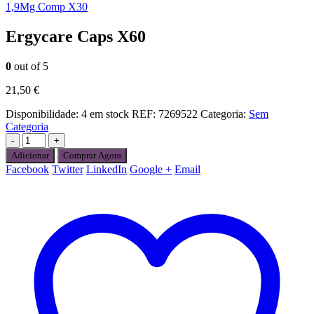
1,9Mg Comp X30
Ergycare Caps X60
0
out of 5
21,50
€
Disponibilidade:
4 em stock
REF:
7269522
Categoria:
Sem
Categoria
-
+
Adicionar
Comprar Agora
Facebook
Twitter
LinkedIn
Google +
Email