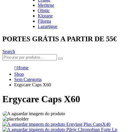
Meritene
Olistic
Klorane
Filorga
Lazartigue
PORTES GRÁTIS A PARTIR DE 55€
Search
Home
Shop
Sem Categoria
Ergycare Caps X60
Ergycare Caps X60
Ergylase Plus CapsX40
Pileje Chronobian Forte Lp