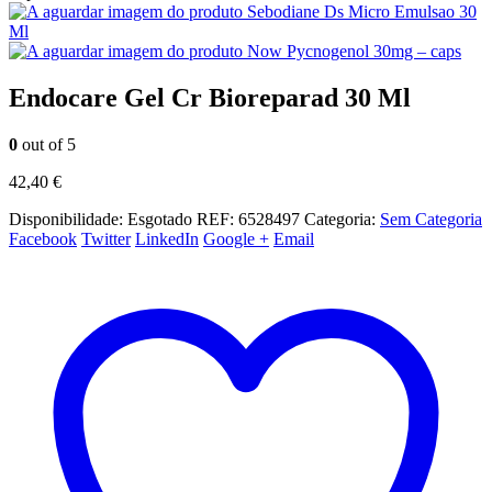
Sebodiane Ds Micro Emulsao 30
Ml
Now Pycnogenol 30mg – caps
Endocare Gel Cr Bioreparad 30 Ml
0
out of 5
42,40
€
Disponibilidade:
Esgotado
REF:
6528497
Categoria:
Sem Categoria
Facebook
Twitter
LinkedIn
Google +
Email