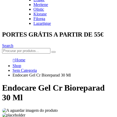
Meritene
Olistic
Klorane
Filorga
Lazartigue
PORTES GRÁTIS A PARTIR DE 55€
Search
Home
Shop
Sem Categoria
Endocare Gel Cr Bioreparad 30 Ml
Endocare Gel Cr Bioreparad
30 Ml