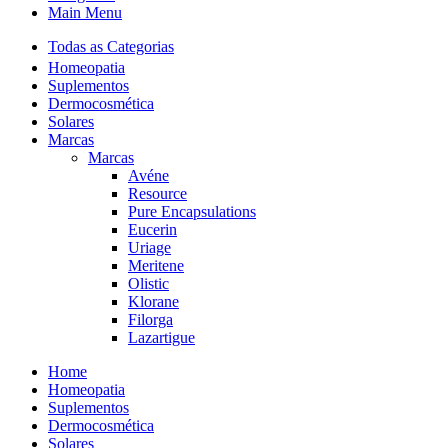
Main Menu
Todas as Categorias
Homeopatia
Suplementos
Dermocosmética
Solares
Marcas
Marcas
Avéne
Resource
Pure Encapsulations
Eucerin
Uriage
Meritene
Olistic
Klorane
Filorga
Lazartigue
Home
Homeopatia
Suplementos
Dermocosmética
Solares