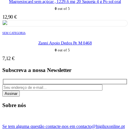
Magnesiocard sem açúcar , 1229.6 mg 20 Saqueta 4 g Po sol oral
0
out of 5
12,90
€
SEM CATEGORIA
Zanni Apoio Dedos Pe M 0468
0
out of 5
7,12
€
Subscreva a nossa Newsletter
Assinar
Sobre nós
Se tem alguma questão contacte-nos em contacto@higiluxonline.pt