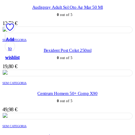
Audispray Adult Sol Oto Ag Mar 50 Ml
0
out of 5
12,70
€
Add
Add
Add
Add
Add
SEM CATEGORIA
to
to
to
to
to
Bexident Post Colut 250ml
wishlist
wishlist
wishlist
wishlist
wishlist
0
out of 5
19,80
€
SEM CATEGORIA
Centrum Homem 50+ Comp X90
0
out of 5
49,98
€
SEM CATEGORIA