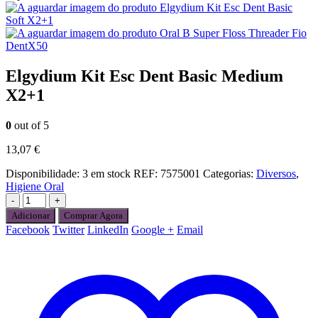
Elgydium Kit Esc Dent Basic
Soft X2+1
Oral B Super Floss Threader Fio
DentX50
Elgydium Kit Esc Dent Basic Medium
X2+1
0
out of 5
13,07
€
Disponibilidade:
3 em stock
REF:
7575001
Categorias:
Diversos
,
Higiene Oral
-
+
Adicionar
Comprar Agora
Facebook
Twitter
LinkedIn
Google +
Email