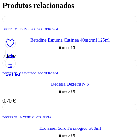
Produtos relacionados
DIVERSOS
,
PRIMEIROS SOCORROS/M
Betadine Espuma Cutânea 40mg/ml 125ml
0
out of 5
Add
Add
Add
Add
Add
7,10
€
to
to
to
to
to
DIVERSOS
,
PRIMEIROS SOCORROS/M
wishlist
wishlist
wishlist
wishlist
wishlist
Dedeira Dedeira N 3
0
out of 5
0,70
€
DIVERSOS
,
MATERIAL CIRURGIA
Ecotainer Soro Fisiológico 500ml
0
out of 5