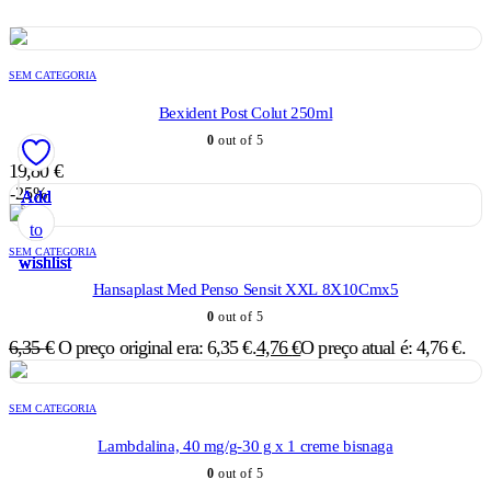
SEM CATEGORIA
Bexident Post Colut 250ml
0
out of 5
19,80
€
-25%
Add
Add
Add
Add
Add
to
to
to
to
to
SEM CATEGORIA
wishlist
wishlist
wishlist
wishlist
wishlist
Hansaplast Med Penso Sensit XXL 8X10Cmx5
0
out of 5
6,35
€
O preço original era: 6,35 €.
4,76
€
O preço atual é: 4,76 €.
SEM CATEGORIA
Lambdalina, 40 mg/g-30 g x 1 creme bisnaga
0
out of 5