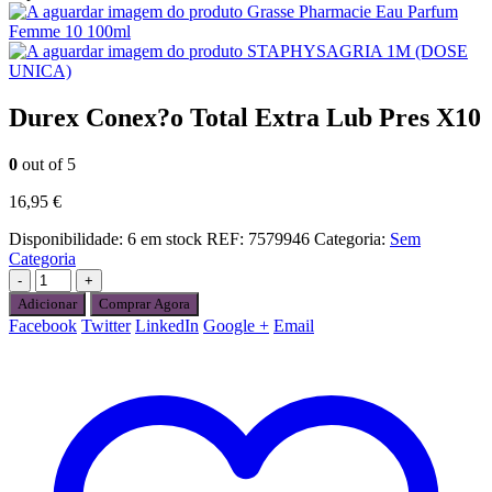
Grasse Pharmacie Eau Parfum
Femme 10 100ml
STAPHYSAGRIA 1M (DOSE
UNICA)
Durex Conex?o Total Extra Lub Pres X10
0
out of 5
16,95
€
Disponibilidade:
6 em stock
REF:
7579946
Categoria:
Sem
Categoria
-
+
Adicionar
Comprar Agora
Facebook
Twitter
LinkedIn
Google +
Email