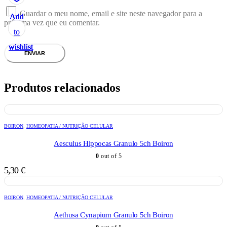
Guardar o meu nome, email e site neste navegador para a
Add
Add
Add
Add
Add
próxima vez que eu comentar.
to
to
to
to
to
wishlist
wishlist
wishlist
wishlist
wishlist
Produtos relacionados
BOIRON
,
HOMEOPATIA / NUTRIÇÃO CELULAR
Aesculus Hippocas Granulo 5ch Boiron
0
out of 5
5,30
€
BOIRON
,
HOMEOPATIA / NUTRIÇÃO CELULAR
Aethusa Cynapium Granulo 5ch Boiron