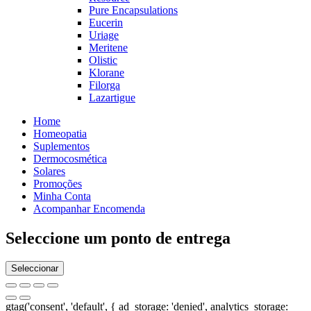
Pure Encapsulations
Eucerin
Uriage
Meritene
Olistic
Klorane
Filorga
Lazartigue
Home
Homeopatia
Suplementos
Dermocosmética
Solares
Promoções
Minha Conta
Acompanhar Encomenda
Seleccione um ponto de entrega
Seleccionar
gtag('consent', 'default', { ad_storage: 'denied', analytics_storage: