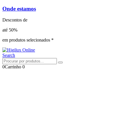
Onde estamos
Descontos de
até 50%
em produtos selecionados *
Search
0
Carrinho
0