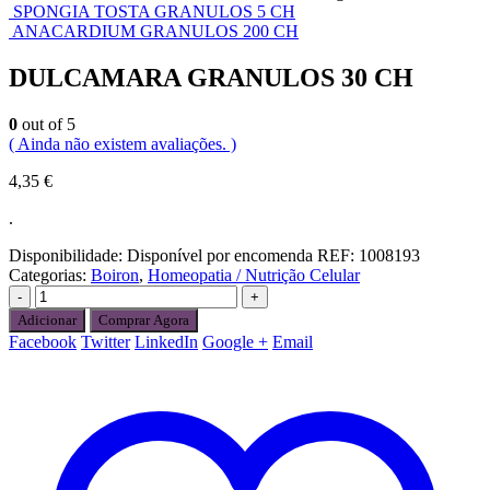
SPONGIA TOSTA GRANULOS 5 CH
ANACARDIUM GRANULOS 200 CH
DULCAMARA GRANULOS 30 CH
0
out of 5
( Ainda não existem avaliações. )
4,35
€
.
Disponibilidade:
Disponível por encomenda
REF:
1008193
Categorias:
Boiron
,
Homeopatia / Nutrição Celular
-
+
Adicionar
Comprar Agora
Facebook
Twitter
LinkedIn
Google +
Email