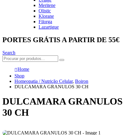
Meritene
Olistic
Klorane
Filorga
Lazartigue
PORTES GRÁTIS A PARTIR DE 55€
Search
Home
Shop
Homeopatia / Nutrição Celular
,
Boiron
DULCAMARA GRANULOS 30 CH
DULCAMARA GRANULOS
30 CH