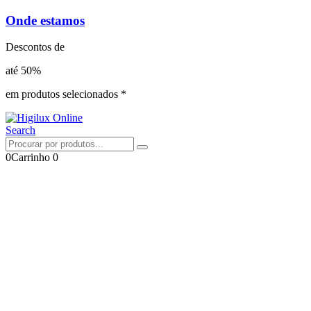
Onde estamos
Descontos de
até 50%
em produtos selecionados *
Search
0
Carrinho
0