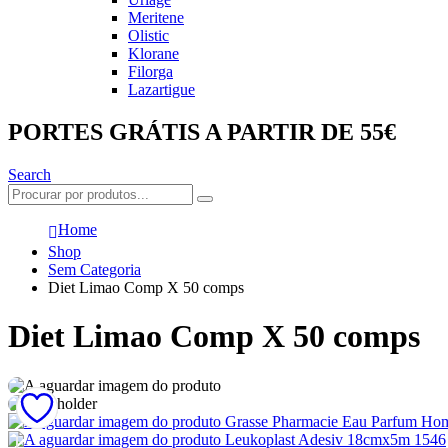
Meritene
Olistic
Klorane
Filorga
Lazartigue
PORTES GRÁTIS A PARTIR DE 55€
Search
Home
Shop
Sem Categoria
Diet Limao Comp X 50 comps
Diet Limao Comp X 50 comps
Grasse Pharmacie Eau Parfum Ho
Leukoplast Adesiv 18cmx5m 1546