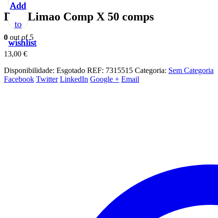
Add
Add
Add
Add
Add
Diet Limao Comp X 50 comps
to
to
to
to
to
0
out of 5
wishlist
wishlist
wishlist
wishlist
wishlist
13,00
€
Disponibilidade:
Esgotado
REF:
7315515
Categoria:
Sem Categoria
Facebook
Twitter
LinkedIn
Google +
Email