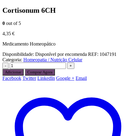
Cortisonum 6CH
0
out of 5
4,35
€
Medicamento Homeopático
Disponibilidade:
Disponível por encomenda
REF:
1047191
Categoria:
Homeopatia / Nutrição Celular
-
+
Adicionar
Comprar Agora
Facebook
Twitter
LinkedIn
Google +
Email