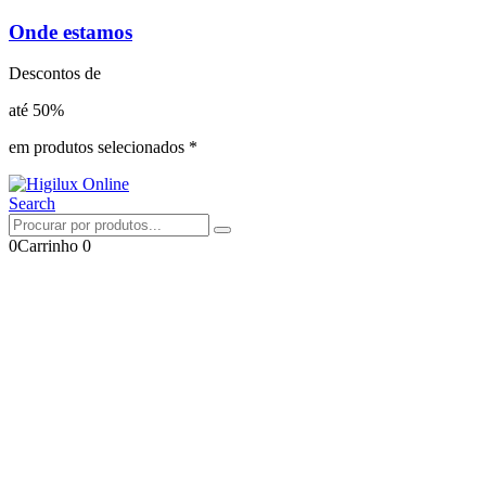
Onde estamos
Descontos de
até 50%
em produtos selecionados *
Search
0
Carrinho
0