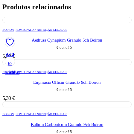
Produtos relacionados
BOIRON
,
HOMEOPATIA / NUTRIÇÃO CELULAR
Aethusa Cynapium Granulo 5ch Boiron
0
out of 5
Add
Add
Add
Add
Add
5,30
€
to
to
to
to
to
wishlist
wishlist
wishlist
wishlist
wishlist
BOIRON
,
HOMEOPATIA / NUTRIÇÃO CELULAR
Euphrasia Officin Granulo 9ch Boiron
0
out of 5
5,30
€
BOIRON
,
HOMEOPATIA / NUTRIÇÃO CELULAR
Kalium Carbonicum Granulo 9ch Boiron
0
out of 5