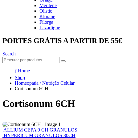
Meritene
Olistic
Klorane
Filorga
Lazartigue
PORTES GRÁTIS A PARTIR DE 55€
Search
Home
Shop
Homeopatia / Nutrição Celular
Cortisonum 6CH
Cortisonum 6CH
ALLIUM CEPA 9 CH GRANULOS
HYPERICUM GRANULOS 30CH