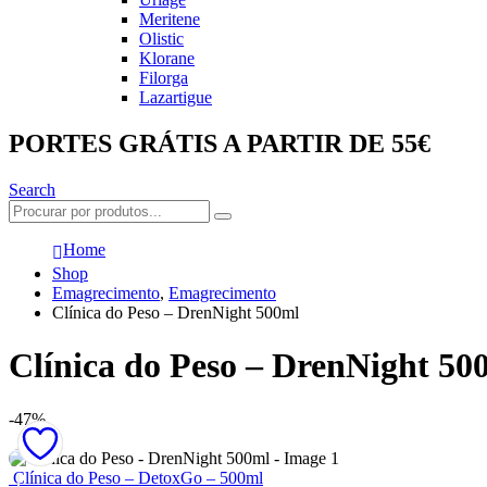
Meritene
Olistic
Klorane
Filorga
Lazartigue
PORTES GRÁTIS A PARTIR DE 55€
Search
Home
Shop
Emagrecimento
,
Emagrecimento
Clínica do Peso – DrenNight 500ml
Clínica do Peso – DrenNight 50
-47%
Clínica do Peso – DetoxGo – 500ml