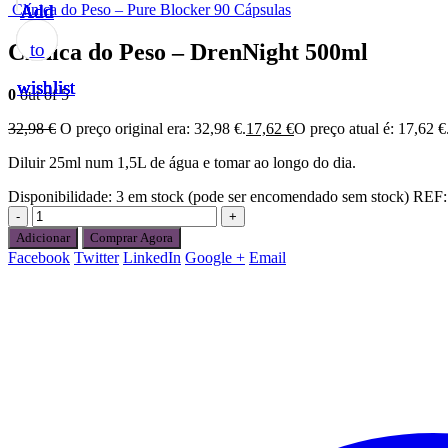
Clínica do Peso – Pure Blocker 90 Cápsulas
Add
Add
Add
Add
Add
Clínica do Peso – DrenNight 500ml
to
to
to
to
to
wishlist
wishlist
wishlist
wishlist
wishlist
0
out of 5
32,98
€
O preço original era: 32,98 €.
17,62
€
O preço atual é: 17,62 €
Diluir 25ml num 1,5L de água e tomar ao longo do dia.
Disponibilidade:
3 em stock (pode ser encomendado sem stock)
REF
-
+
Adicionar
Comprar Agora
Facebook
Twitter
LinkedIn
Google +
Email