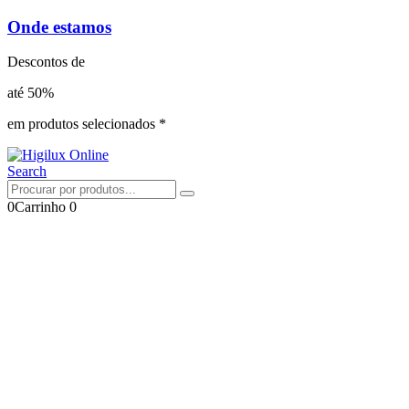
Onde estamos
Descontos de
até 50%
em produtos selecionados *
Search
0
Carrinho
0