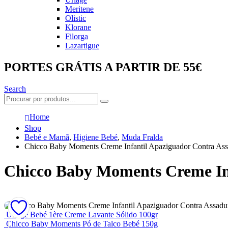
Meritene
Olistic
Klorane
Filorga
Lazartigue
PORTES GRÁTIS A PARTIR DE 55€
Search
Home
Shop
Bebé e Mamã
,
Higiene Bebé
,
Muda Fralda
Chicco Baby Moments Creme Infantil Apaziguador Contra As
Chicco Baby Moments Creme In
Uriage Bebé 1ère Creme Lavante Sólido 100gr
Chicco Baby Moments Pó de Talco Bebé 150g