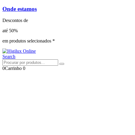
Onde estamos
Descontos de
até 50%
em produtos selecionados *
Search
0
Carrinho
0