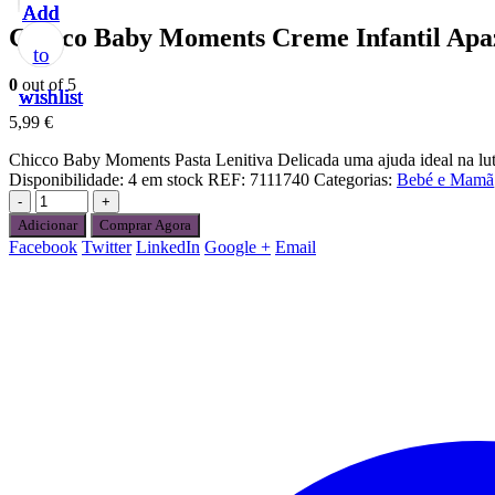
Add
Add
Add
Add
Add
Chicco Baby Moments Creme Infantil Apa
to
to
to
to
to
0
out of 5
wishlist
wishlist
wishlist
wishlist
wishlist
5,99
€
Chicco Baby Moments Pasta Lenitiva Delicada uma ajuda ideal na luta
Disponibilidade:
4 em stock
REF:
7111740
Categorias:
Bebé e Mamã
-
+
Adicionar
Comprar Agora
Facebook
Twitter
LinkedIn
Google +
Email