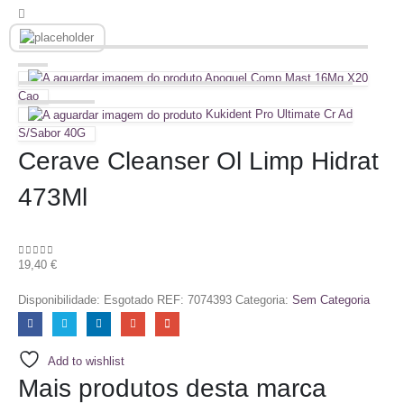
Apoquel Comp Mast 16Mg X20
Cao
Kukident Pro Ultimate Cr Ad
S/Sabor 40G
Cerave Cleanser Ol Limp Hidrat
473Ml
19,40
€
0
out of 5
Disponibilidade:
Esgotado
REF:
7074393
Categoria:
Sem Categoria
Add to wishlist
Mais produtos desta marca