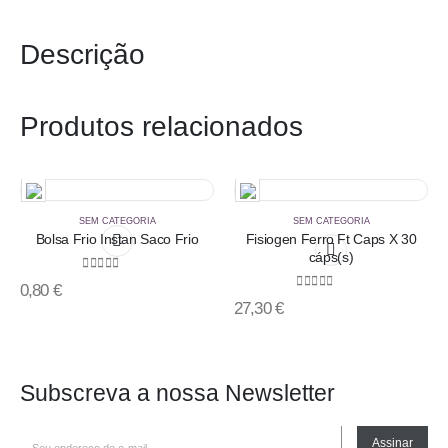
Descrição
Produtos relacionados
SEM CATEGORIA
SEM CATEGORIA
Bolsa Frio Instan Saco Frio
Fisiogen Ferro Ft Caps X 30
cáps(s)
0
out of 5
0,80
€
0
out of 5
27,30
€
Subscreva a nossa Newsletter
Assinar