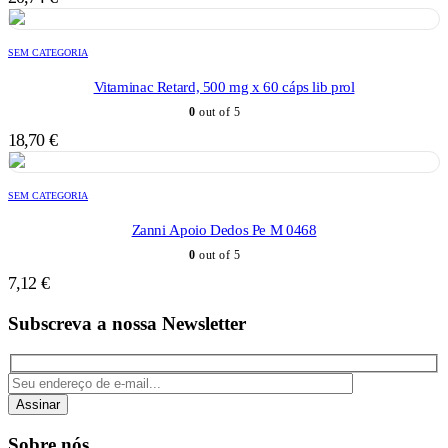
SEM CATEGORIA
Vitaminac Retard, 500 mg x 60 cáps lib prol
0
out of 5
18,70
€
SEM CATEGORIA
Zanni Apoio Dedos Pe M 0468
0
out of 5
7,12
€
Subscreva a nossa Newsletter
Assinar
Sobre nós