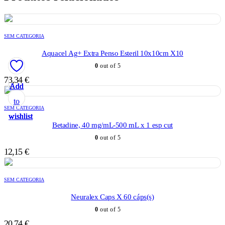
SEM CATEGORIA
Aquacel Ag+ Extra Penso Esteril 10x10cm X10
0
out of 5
73,34
€
Add
Add
Add
Add
Add
to
to
to
to
to
SEM CATEGORIA
wishlist
wishlist
wishlist
wishlist
wishlist
Betadine, 40 mg/mL-500 mL x 1 esp cut
0
out of 5
12,15
€
SEM CATEGORIA
Neuralex Caps X 60 cáps(s)
0
out of 5
20,74
€