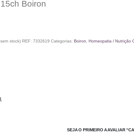
 15ch Boiron
sem stock)
REF:
7332619
Categorias:
Boiron
,
Homeopatia / Nutrição C
a
SEJA O PRIMEIRO A AVALIAR “