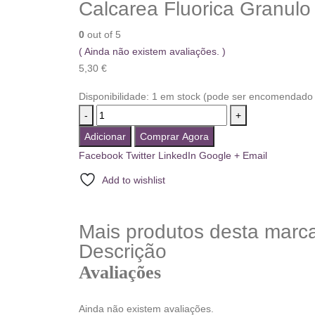
Calcarea Fluorica Granulo
0
out of 5
( Ainda não existem avaliações. )
5,30
€
Disponibilidade:
1 em stock (pode ser encomendado 
-
+
Adicionar
Comprar Agora
Facebook
Twitter
LinkedIn
Google +
Email
Add to wishlist
Mais produtos desta marc
Descrição
Avaliações
Ainda não existem avaliações.