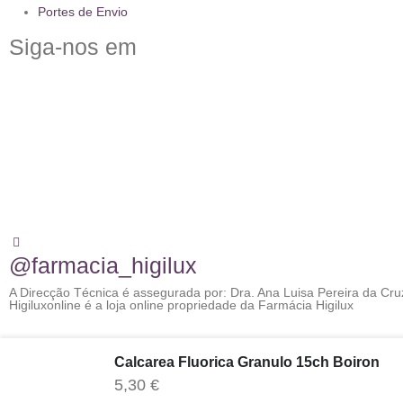
Portes de Envio
Siga-nos em
@farmacia_higilux
A Direcção Técnica é assegurada por: Dra. Ana Luisa Pereira da Cru
Higiluxonline é a loja online propriedade da Farmácia Higilux
©2026 - Farmácia Higilux - Todos os direitos reservados
Calcarea Fluorica Granulo 15ch Boiron
5,30
€
gtag('consent', 'default', { ad_storage: 'denied', analytics_storage: 'de