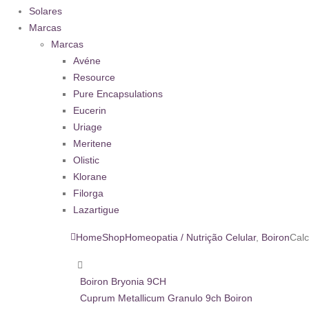
Solares
Marcas
Marcas
Avéne
Resource
Pure Encapsulations
Eucerin
Uriage
Meritene
Olistic
Klorane
Filorga
Lazartigue
Home
Shop
Homeopatia / Nutrição Celular
,
Boiron
Calc
Boiron Bryonia 9CH
Cuprum Metallicum Granulo 9ch Boiron