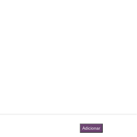
Adicionar
ate: 500 });