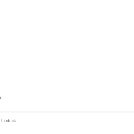
z
In stock
nied', ad_user_data: 'denied', ad_personalization: 'denied', wait_for_upd