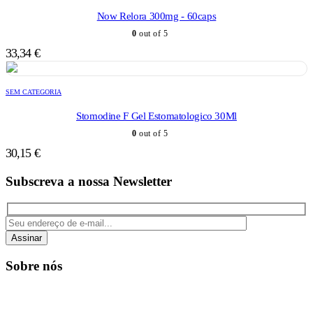
Now Relora 300mg - 60caps
0
out of 5
33,34
€
SEM CATEGORIA
Stomodine F Gel Estomatologico 30Ml
0
out of 5
30,15
€
Subscreva a nossa Newsletter
Assinar
Sobre nós