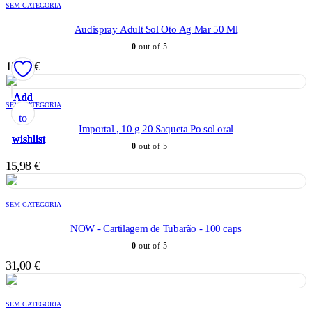
SEM CATEGORIA
Audispray Adult Sol Oto Ag Mar 50 Ml
0
out of 5
12,70
€
Add
Add
Add
Add
Add
SEM CATEGORIA
to
to
to
to
to
Importal , 10 g 20 Saqueta Po sol oral
wishlist
wishlist
wishlist
wishlist
wishlist
0
out of 5
15,98
€
SEM CATEGORIA
NOW - Cartilagem de Tubarão - 100 caps
0
out of 5
31,00
€
SEM CATEGORIA