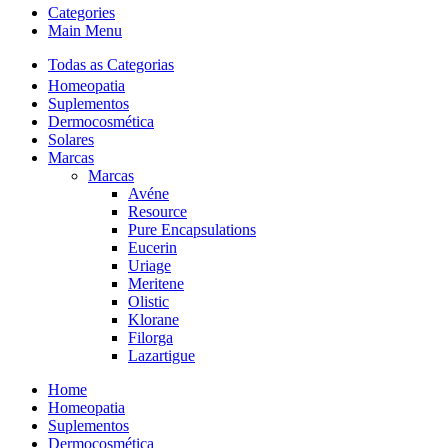
Categories
Main Menu
Todas as Categorias
Homeopatia
Suplementos
Dermocosmética
Solares
Marcas
Marcas
Avéne
Resource
Pure Encapsulations
Eucerin
Uriage
Meritene
Olistic
Klorane
Filorga
Lazartigue
Home
Homeopatia
Suplementos
Dermocosmética