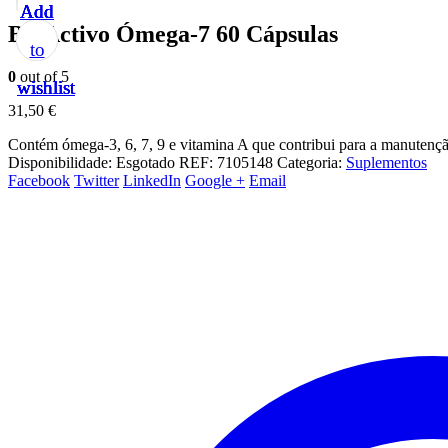
Add
Add
Add
Add
Add
BioActivo Ómega-7 60 Cápsulas
to
to
to
to
to
0
out of 5
wishlist
wishlist
wishlist
wishlist
wishlist
31,50
€
Contém ómega-3, 6, 7, 9 e vitamina A que contribui para a manutençã
Disponibilidade:
Esgotado
REF:
7105148
Categoria:
Suplementos
Facebook
Twitter
LinkedIn
Google +
Email