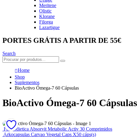
Meritene
Olistic
Klorane
Filorga
Lazartigue
PORTES GRÁTIS A PARTIR DE 55€
Search
Home
Shop
Suplementos
BioActivo Ómega-7 60 Cápsulas
BioActivo Ómega-7 60 Cápsulas
Farmodietica Absorvit Metabolic Activ 30 Comprimidos
Arkocapsulas Carvao Vegetal Caps X50 cáps(s)