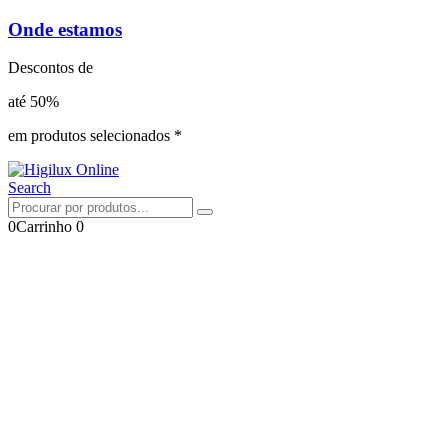
Onde estamos
Descontos de
até 50%
em produtos selecionados *
Search
0
Carrinho
0