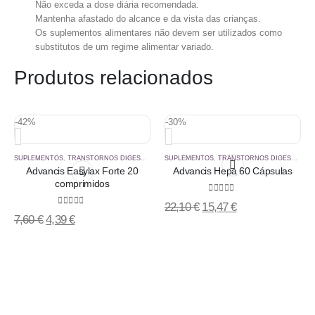
Não exceda a dose diária recomendada.
Mantenha afastado do alcance e da vista das crianças.
Os suplementos alimentares não devem ser utilizados como
substitutos de um regime alimentar variado.
Produtos relacionados
-42%
-30%
SUPLEMENTOS
,
TRANSTORNOS DIGESTIVOS
SUPLEMENTOS
,
TRANSTORNOS DIGESTIVOS
Advancis Easylax Forte 20
Advancis Hepa 60 Cápsulas
comprimidos
0
out of 5
22,10
€
15,47
€
0
out of 5
7,60
€
4,39
€