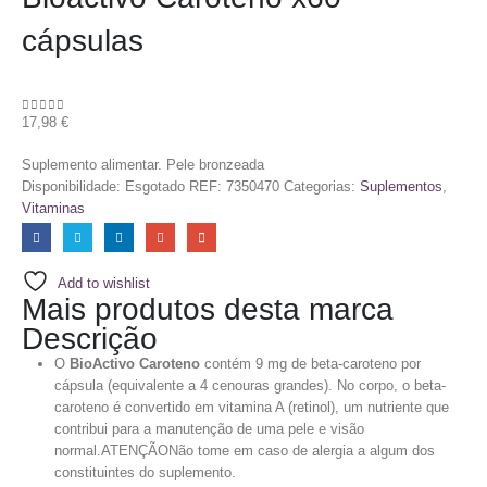
cápsulas
17,98
€
0
out of 5
Suplemento alimentar. Pele bronzeada
Disponibilidade:
Esgotado
REF:
7350470
Categorias:
Suplementos
,
Vitaminas
Add to wishlist
Mais produtos desta marca
Descrição
O
BioActivo Caroteno
contém 9 mg de beta-caroteno por
cápsula (equivalente a 4 cenouras grandes). No corpo, o beta-
caroteno é convertido em vitamina A (retinol), um nutriente que
contribui para a manutenção de uma pele e visão
normal.ATENÇÃONão tome em caso de alergia a algum dos
constituintes do suplemento.