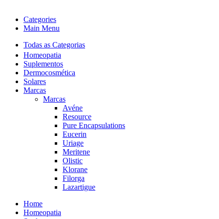
Categories
Main Menu
Todas as Categorias
Homeopatia
Suplementos
Dermocosmética
Solares
Marcas
Marcas
Avéne
Resource
Pure Encapsulations
Eucerin
Uriage
Meritene
Olistic
Klorane
Filorga
Lazartigue
Home
Homeopatia