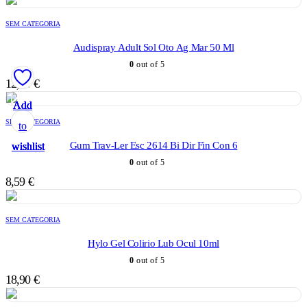
SEM CATEGORIA
Audispray Adult Sol Oto Ag Mar 50 Ml
0
out of 5
12,70
€
Add
Add
Add
Add
Add
SEM CATEGORIA
to
to
to
to
to
Gum Trav-Ler Esc 2614 Bi Dir Fin Con 6
wishlist
wishlist
wishlist
wishlist
wishlist
0
out of 5
8,59
€
SEM CATEGORIA
Hylo Gel Colirio Lub Ocul 10ml
0
out of 5
18,90
€