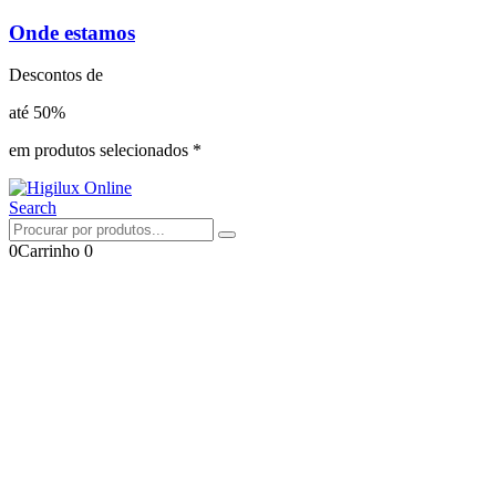
Onde estamos
Descontos de
até 50%
em produtos selecionados *
Search
0
Carrinho
0