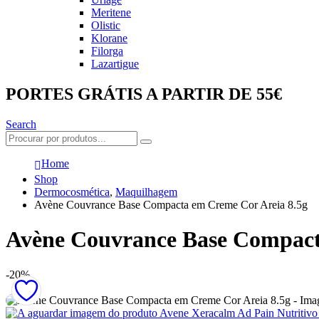
Meritene
Olistic
Klorane
Filorga
Lazartigue
PORTES GRÁTIS A PARTIR DE 55€
Search
Home
Shop
Dermocosmética
,
Maquilhagem
Avène Couvrance Base Compacta em Creme Cor Areia 8.5g
Avène Couvrance Base Compact
-20%
Avene Xeracalm Ad Pain Nutritiv