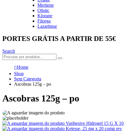
Meritene
Olistic
Klorane
Filorga
Lazartigue
PORTES GRÁTIS A PARTIR DE 55€
Search
Home
Shop
Sem Categoria
Ascobras 125g – po
Ascobras 125g – po
Varihesive Hidrogel 15 G X 10
Ketesse, 25 mg x 20 comp rev