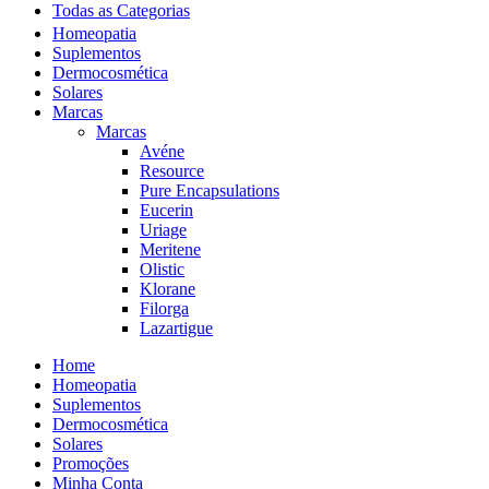
Todas as Categorias
Homeopatia
Suplementos
Dermocosmética
Solares
Marcas
Marcas
Avéne
Resource
Pure Encapsulations
Eucerin
Uriage
Meritene
Olistic
Klorane
Filorga
Lazartigue
Home
Homeopatia
Suplementos
Dermocosmética
Solares
Promoções
Minha Conta