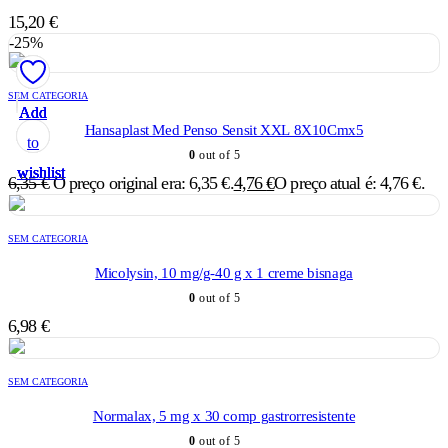
15,20
€
-25%
SEM CATEGORIA
Add
Add
Add
Add
Add
Hansaplast Med Penso Sensit XXL 8X10Cmx5
to
to
to
to
to
0
out of 5
wishlist
wishlist
wishlist
wishlist
wishlist
6,35
€
O preço original era: 6,35 €.
4,76
€
O preço atual é: 4,76 €.
SEM CATEGORIA
Micolysin, 10 mg/g-40 g x 1 creme bisnaga
0
out of 5
6,98
€
SEM CATEGORIA
Normalax, 5 mg x 30 comp gastrorresistente
0
out of 5