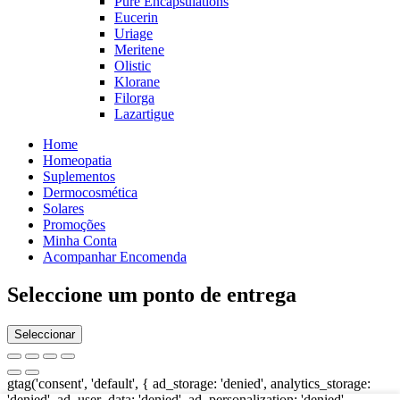
Pure Encapsulations
Eucerin
Uriage
Meritene
Olistic
Klorane
Filorga
Lazartigue
Home
Homeopatia
Suplementos
Dermocosmética
Solares
Promoções
Minha Conta
Acompanhar Encomenda
Seleccione um ponto de entrega
Seleccionar
gtag('consent', 'default', { ad_storage: 'denied', analytics_storage:
'denied', ad_user_data: 'denied', ad_personalization: 'denied',