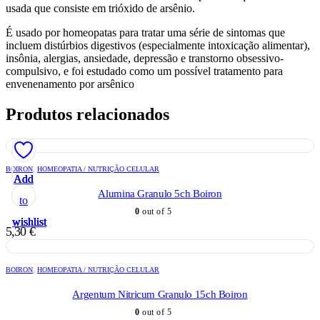
usada que consiste em trióxido de arsênio.
É usado por homeopatas para tratar uma série de sintomas que
incluem distúrbios digestivos (especialmente intoxicação alimentar),
insônia, alergias, ansiedade, depressão e transtorno obsessivo-
compulsivo, e foi estudado como um possível tratamento para
envenenamento por arsênico
Produtos relacionados
BOIRON
,
HOMEOPATIA / NUTRIÇÃO CELULAR
Add
Add
Add
Add
Add
Alumina Granulo 5ch Boiron
to
to
to
to
to
0
out of 5
wishlist
wishlist
wishlist
wishlist
wishlist
5,30
€
BOIRON
,
HOMEOPATIA / NUTRIÇÃO CELULAR
Argentum Nitricum Granulo 15ch Boiron
0
out of 5