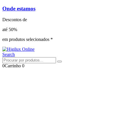
Onde estamos
Descontos de
até 50%
em produtos selecionados *
Search
0
Carrinho
0