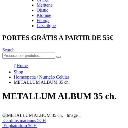
Meritene
Olistic
Klorane
Filorga
Lazartigue
PORTES GRÁTIS A PARTIR DE 55€
Search
Home
Shop
Homeopatia / Nutrição Celular
METALLUM ALBUM 35 ch.
METALLUM ALBUM 35 ch.
Carduus marianus 5CH
Euphatorium 5CH