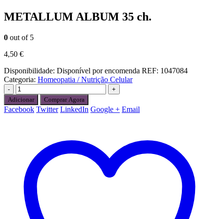
METALLUM ALBUM 35 ch.
0
out of 5
4,50
€
Disponibilidade:
Disponível por encomenda
REF:
1047084
Categoria:
Homeopatia / Nutrição Celular
-
+
Adicionar
Comprar Agora
Facebook
Twitter
LinkedIn
Google +
Email