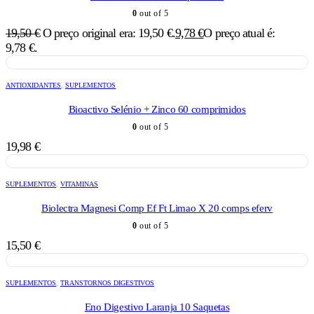
0
out of 5
19,50
€
O preço original era: 19,50 €.
9,78
€
O preço atual é:
9,78 €.
ANTIOXIDANTES
,
SUPLEMENTOS
Bioactivo Selénio + Zinco 60 comprimidos
0
out of 5
19,98
€
SUPLEMENTOS
,
VITAMINAS
Biolectra Magnesi Comp Ef Ft Limao X 20 comps eferv
0
out of 5
15,50
€
SUPLEMENTOS
,
TRANSTORNOS DIGESTIVOS
Eno Digestivo Laranja 10 Saquetas