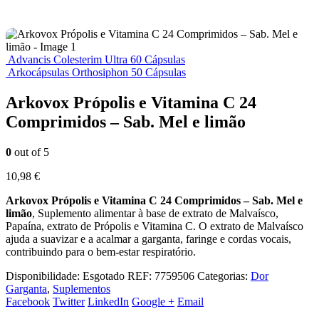
Advancis Colesterim Ultra 60 Cápsulas
Arkocápsulas Orthosiphon 50 Cápsulas
Arkovox Própolis e Vitamina C 24
Comprimidos – Sab. Mel e limão
0
out of 5
10,98
€
Arkovox Própolis e Vitamina C 24 Comprimidos – Sab. Mel e
limão
, Suplemento alimentar à base de extrato de Malvaísco,
Papaína, extrato de Própolis e Vitamina C. O extrato de Malvaísco
ajuda a suavizar e a acalmar a garganta, faringe e cordas vocais,
contribuindo para o bem-estar respiratório.
Disponibilidade:
Esgotado
REF:
7759506
Categorias:
Dor
Garganta
,
Suplementos
Facebook
Twitter
LinkedIn
Google +
Email