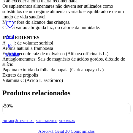
Não exceder a toma diária recomendada.
Os suplementos alimentares não devem ser utilizados como
substitutos de um regime alimentar variado e equilibrado e de um
modo de vida saudável.
Manter fora do alcance das crianças.
Conservar ao abrigo da luz, do calor e da humidade.
Add
Add
Add
Add
Add
INGREDIENTES
Agente de volume: sorbitol
to
to
to
to
to
Aroma natural a framboesa
Extrato seco de raiz de malvaísco (Althaea officinalis L.)
wishlist
wishlist
wishlist
wishlist
wishlist
Antiaglomerantes: Sais de magnésio de ácidos gordos, dióxido de
silício
Papaína extraída da folha da papaia (Caricapapaya L.)
Extrato de própolis
Vitamina C (Ácido L-ascórbico)
Produtos relacionados
-50%
PROMOÇÃO ESPECIAL
,
SUPLEMENTOS
,
VITAMINAS
Absorvit Geral 30 Comprimidos