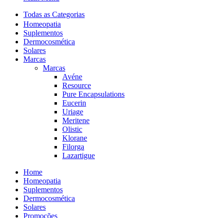
Todas as Categorias
Homeopatia
Suplementos
Dermocosmética
Solares
Marcas
Marcas
Avéne
Resource
Pure Encapsulations
Eucerin
Uriage
Meritene
Olistic
Klorane
Filorga
Lazartigue
Home
Homeopatia
Suplementos
Dermocosmética
Solares
Promoções