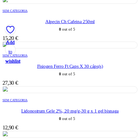
SEM CATEGORIA
Alpecin Ch Cafeina 250ml
0
out of 5
15,20
€
Add
Add
Add
Add
Add
to
to
to
to
to
SEM CATEGORIA
wishlist
wishlist
wishlist
wishlist
wishlist
Fisiogen Ferro Ft Caps X 30 cáps(s)
0
out of 5
27,30
€
SEM CATEGORIA
Lidonostrum Gele 2%, 20 mg/g-30 g x 1 gel bisnaga
0
out of 5
12,90
€