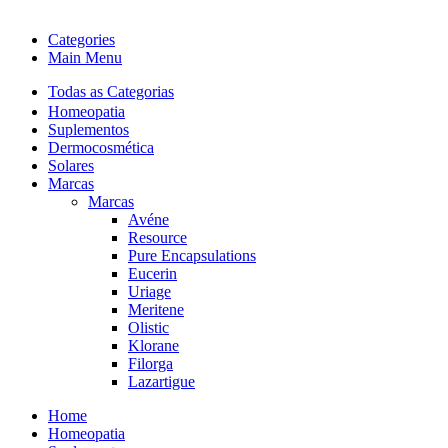
Categories
Main Menu
Todas as Categorias
Homeopatia
Suplementos
Dermocosmética
Solares
Marcas
Marcas
Avéne
Resource
Pure Encapsulations
Eucerin
Uriage
Meritene
Olistic
Klorane
Filorga
Lazartigue
Home
Homeopatia