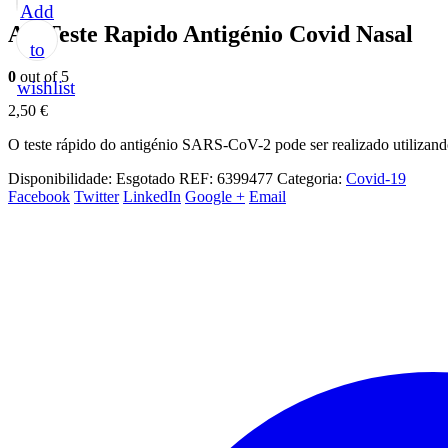
Add
All Teste Rapido Antigénio Covid Nasal
to
0
out of 5
wishlist
2,50
€
O teste rápido do antigénio SARS-CoV-2 pode ser realizado utilizando
Disponibilidade:
Esgotado
REF:
6399477
Categoria:
Covid-19
Facebook
Twitter
LinkedIn
Google +
Email