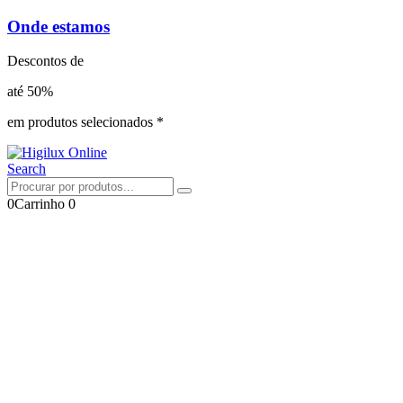
Onde estamos
Descontos de
até 50%
em produtos selecionados *
Search
0
Carrinho
0