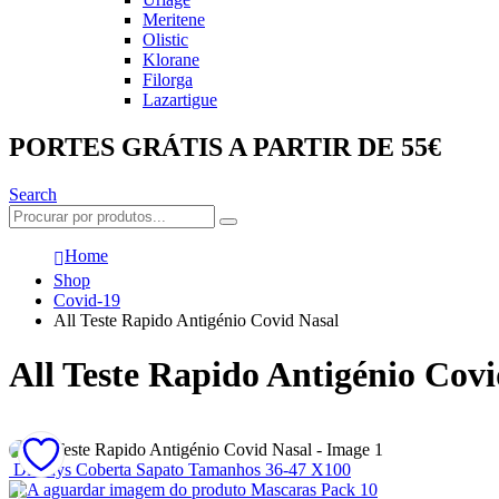
Meritene
Olistic
Klorane
Filorga
Lazartigue
PORTES GRÁTIS A PARTIR DE 55€
Search
Home
Shop
Covid-19
All Teste Rapido Antigénio Covid Nasal
All Teste Rapido Antigénio Covi
Diadays Coberta Sapato Tamanhos 36-47 X100
Mascaras Pack 10