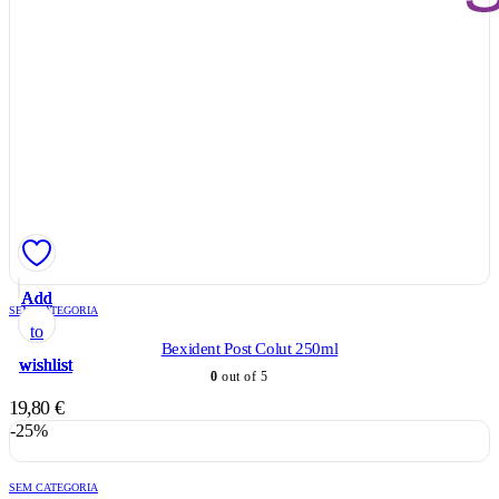
Add
Add
Add
Add
Add
SEM CATEGORIA
to
to
to
to
to
Bexident Post Colut 250ml
wishlist
wishlist
wishlist
wishlist
wishlist
0
out of 5
19,80
€
-25%
SEM CATEGORIA