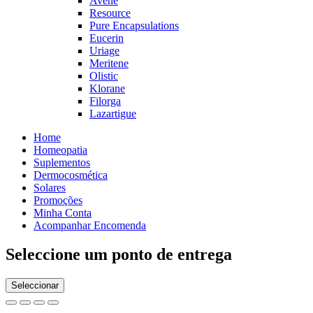
Avéne
Resource
Pure Encapsulations
Eucerin
Uriage
Meritene
Olistic
Klorane
Filorga
Lazartigue
Home
Homeopatia
Suplementos
Dermocosmética
Solares
Promoções
Minha Conta
Acompanhar Encomenda
Seleccione um ponto de entrega
Seleccionar