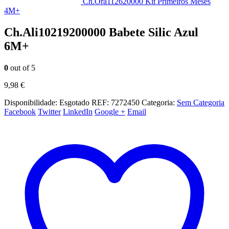
Ch.Ora112620000 Kit Primeiros Meses
4M+
Ch.Ali10219200000 Babete Silic Azul
6M+
0
out of 5
9,98
€
Disponibilidade:
Esgotado
REF:
7272450
Categoria:
Sem Categoria
Facebook
Twitter
LinkedIn
Google +
Email