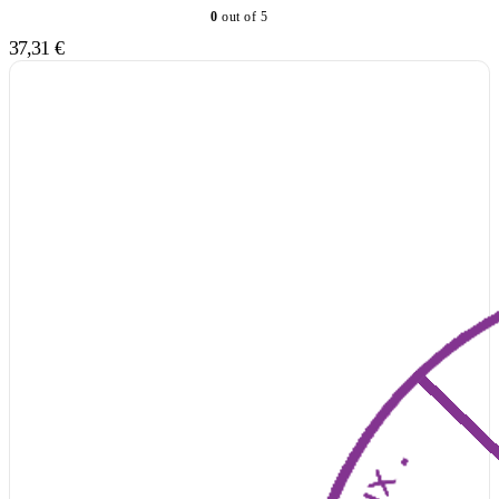
0
out of 5
37,31
€