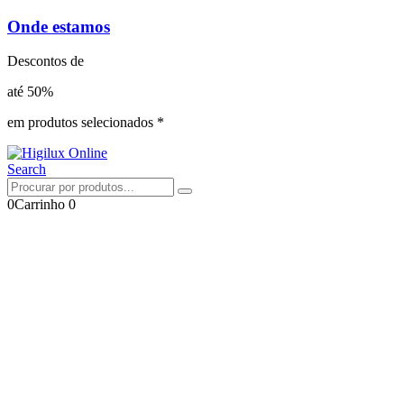
Onde estamos
Descontos de
até 50%
em produtos selecionados *
Search
0
Carrinho
0