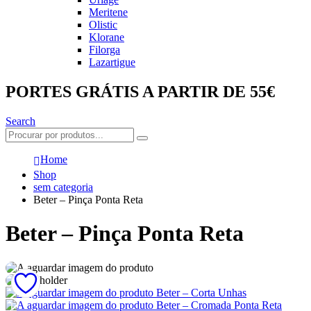
Meritene
Olistic
Klorane
Filorga
Lazartigue
PORTES GRÁTIS A PARTIR DE 55€
Search
Home
Shop
sem categoria
Beter – Pinça Ponta Reta
Beter – Pinça Ponta Reta
Beter – Corta Unhas
Beter – Cromada Ponta Reta